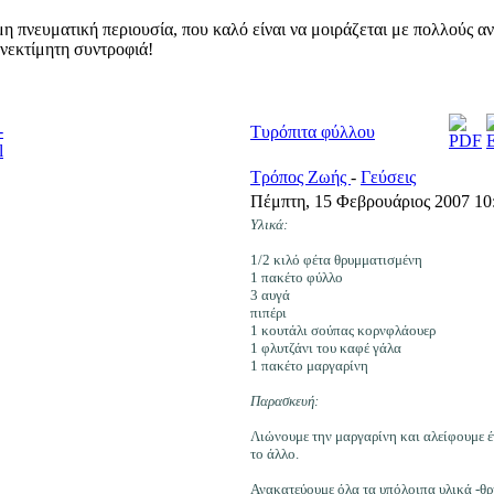
ιμη πνευματική περιουσία, που καλό είναι να μοιράζεται με πολλούς αν
 ανεκτίμητη συντροφιά!
Τυρόπιτα φύλλου
Τρόπος Ζωής
-
Γεύσεις
Πέμπτη, 15 Φεβρουάριος 2007 10
Υλικά:
1/2 κιλό φέτα θρυμματισμένη
1 πακέτο φύλλο
3 αυγά
πιπέρι
1 κουτάλι σούπας κορνφλάουερ
1 φλυτζάνι του καφέ γάλα
1 πακέτο μαργαρίνη
Παρασκευή:
Λιώνουμε την μαργαρίνη και αλείφουμε έ
το άλλο.
Ανακατεύουμε όλα τα υπόλοιπα υλικά -θρ