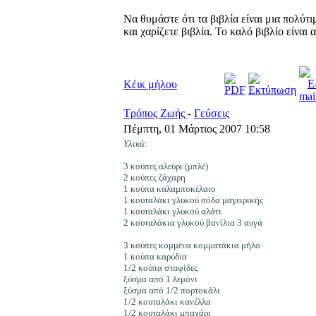
Να θυμάστε ότι τα βιβλία είναι μια πολύτ
και χαρίζετε βιβλία. Το καλό βιβλίο είναι
Κέικ μήλου
Τρόπος Ζωής
-
Γεύσεις
Πέμπτη, 01 Μάρτιος 2007 10:58
Υλικά:
3 κούπες αλεύρι (μπλέ)
2 κούπες ζάχαρη
1 κούπα καλαμποκέλαιο
1 κουταλάκι γλυκού σόδα μαγειρικής
1 κουταλάκι γλυκού αλάτι
2 κουταλάκια γλυκού βανίλια 3 αυγά
3 κούπες κομμένα κομματάκια μήλο
1 κούπα καρύδια
1/2 κούπα σταφίδες
ξύσμα από 1 λεμόνι
ξύσμα από 1/2 πορτοκάλι
1/2 κουταλάκι κανέλλα
1/2 κουταλάκι μπαχάρι