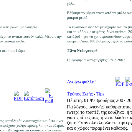
γάλα.
Βάζουμε το μίγμα πάνω από τα φύλλα και
μακριά μεριά.
 το αλευρώνουμε ελαφριά.
Το τυλίγουμε σε αλουμινόχαρτο και το βά
και το κόβουμε σε φέτες -δίνει περίπου 2
μέχρι να ανακατευτούν καλά. Μέσα στην
κατάψυξη για να χρησιμοποιηθούν αργότε
κατεύουμε καλά.
φούρνο στους 180 βαθμούς μέχρι να ροδ
α περίπου 1 ώρα.
Τζίνα Ντάκγουορθ
Ημερομηνία καταχώρησης: 15.2.2007
Ανοίγω φύλλο!
Τρόπος Ζωής
-
Tips
Πέμπτη, 01 Φεβρουάριος 2007 20
Για λόγους υγιεινής, καθαριότητα
(wrap) το τραπέζι της κουζίνας, ή
για τις πίττες σας, ή να απλώσετε
ίως μεταλλικά ιχνοστοιχεία και βιταμίνες
ζύμη.'Οταν ολοκληρώσετε την εργ
 περιέχουν χοληστερόλη, λίπη και νάτριο.
και ο χώρος παραμένει καθαρός.
ράνη. Διατηρούνται καλύτερα στο ψυγείο