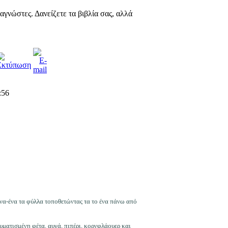
αγνώστες. Δανείζετε τα βιβλία σας, αλλά
:56
να-ένα τα φύλλα τοποθετώντας τα το ένα πάνω από
υματισμένη φέτα, αυγά, πιπέρι, κορνφλάουερ και