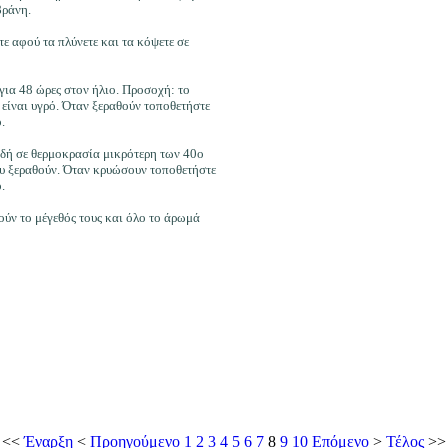
βράνη.
ε αφού τα πλύνετε και τα κόψετε σε
 για 48 ώρες στον ήλιο. Προσοχή: το
ν είναι υγρό. Όταν ξεραθούν τοποθετήστε
.
αδή σε θερμοκρασία μικρότερη των 40o
ου ξεραθούν. Όταν κρυώσουν τοποθετήστε
.
ύν το μέγεθός τους και όλο το άρωμά
<<
Έναρξη
<
Προηγούμενο
1
2
3
4
5
6
7
8
9
10
Επόμενο
>
Τέλος
>>