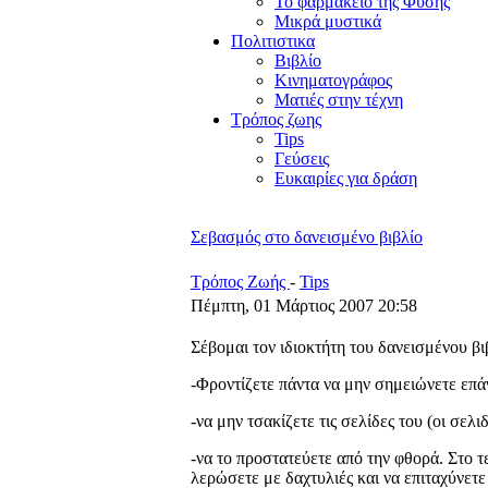
Το φαρμακείο της Φύσης
Μικρά μυστικά
Πολιτιστικα
Βιβλίο
Κινηματογράφος
Ματιές στην τέχνη
Τρόπος ζωης
Tips
Γεύσεις
Ευκαιρίες για δράση
Σεβασμός στο δανεισμένο βιβλίο
Τρόπος Ζωής
-
Tips
Πέμπτη, 01 Μάρτιος 2007 20:58
Σέβομαι τον ιδιοκτήτη του δανεισμένου βι
-Φροντίζετε πάντα να μην σημειώνετε επά
-να μην τσακίζετε τις σελίδες του (οι σελι
-να το προστατεύετε από την φθορά. Στο τ
λερώσετε με δαχτυλιές και να επιταχύνετ