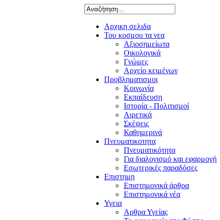
Αρχικη σελιδα
Του κοσμου τα νεα
Αξιοσημείωτα
Οικολογικά
Γνώμες
Αρχείο κειμένων
Προβληματισμοι
Κοινωνία
Εκπαίδευση
Ιστορία - Πολιτισμοί
Αιρετικά
Σκέψεις
Καθημερινά
Πνευματικοτητα
Πνευματικότητα
Για διαλογισμό και εφαρμογή
Εσωτερικές παραδόσες
Επιστημη
Επιστημονικά άρθρα
Επιστημονικά νέα
Υγεια
Αρθρα Υγείας