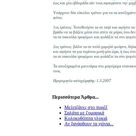
έως και μία εβδομάδα εάν τους αφαιρέσετε την μεμ
Υπάρχουν δύο εύκολοι τρόποι για να τα αποξηράνετ
φέτες:
1ος τρόπος: Τοποθετήστε τα σε ταψί και αφήστε τα
βράδυ να τα βάζετε μέσα στο σπίτι σε μέρος που δε
τα σε σακούλα τροφίμων και φυλάξτε τα στο ψυγείο
2ος τρόπος: βάλτε τα σε πολύ χαμηλό φούρνο, δηλ
και αφήστε τα για περίπου μισή-μία ώρα, ή έως ότ
τα σε σακούλα τροφίμων και φυλάξτε τα στο ψυγείο
Τα αποξηραμένα μανιτάρια στο μαγείρεμα επανακτο
τους.
Ημερομηνία καταχώρησης: 1.3.2007
Περισσότερα Άρθρα...
Μελιτζάνες στο πυρέξ
Σαλάτα με ζυμαρικά
Κολοκυθόπιτα γλυκιά
Αν ξανάρθουν τα χιόνια...