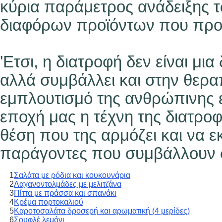
κύρια παράμετρος ανάδειξης 
διαφόρων προϊόντων που προορ
'Eτσι, η διατροφή δεν είναι μ
αλλά συμβάλλει και στην θερα
εμπλουτισμό της ανθρώπινης εμ
εποχή μας η τέχνη της διατρο
θέση που της αρμόζει και να ε
παράγοντες που συμβάλλουν σ
1
Σαλάτα με ρόδια και κουκουνάρια
2
Λαχανοντολμάδες με μελιτζάνα
3
Πίττα με πράσσα και σπανάκι
4
Κρέμα πορτοκαλιού
5
Καροτοσαλάτα δροσερή και αρωματική (4 μερίδες)
6
Σουφλέ λεμόνι