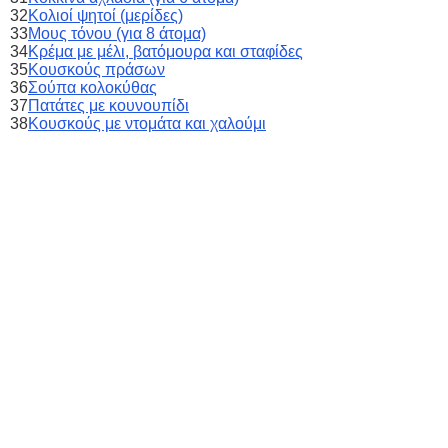
32
Κολιοί ψητοί (μερίδες)
33
Moυς τόνου (για 8 άτομα)
34
Κρέμα με μέλι, βατόμουρα και σταφίδες
35
Κουσκούς πράσων
36
Σούπα κολοκύθας
37
Πατάτες με κουνουπίδι
38
Κουσκούς με ντομάτα και χαλούμι