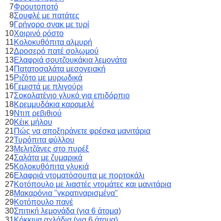
7
Φρουτοποτό
8
Σουφλέ με πατάτες
9
Γρήγορο σνακ με τυρί
10
Χοιρινό ρόστο
11
Κολοκυθόπιτα αλμυρή
12
Δροσερό πατέ σολωμού
13
Ελαφριά σουτζουκάκια λεμονάτα
14
Πατατοσαλάτα μεσογειακή
15
Ριζότο με μυρωδικά
16
Γεμιστά με πλιγούρι
17
Σοκολατένιο γλυκό για επιδόρπιο
18
Κρεμμυδάκια καραμελέ
19
Ντιπ ρεβιθιού
20
Κέικ μήλου
21
Πώς να αποξηράνετε φρέσκα μανιτάρια
22
Τυρόπιτα φύλλου
23
Μελιτζάνες στο πυρέξ
24
Σαλάτα με ζυμαρικά
25
Κολοκυθόπιτα γλυκιά
26
Ελαφριά ντοματόσουπα με πορτοκάλι
27
Κοτόπουλο με λιαστές ντομάτες και μανιτάρια
28
Μακαρόνια "γκρατιναρισμένα"
29
Κοτόπουλο πανέ
30
Σπιτική λεμονάδα (για 6 άτομα)
31
Κόκκινα αχλάδια (για 6 άτομα)