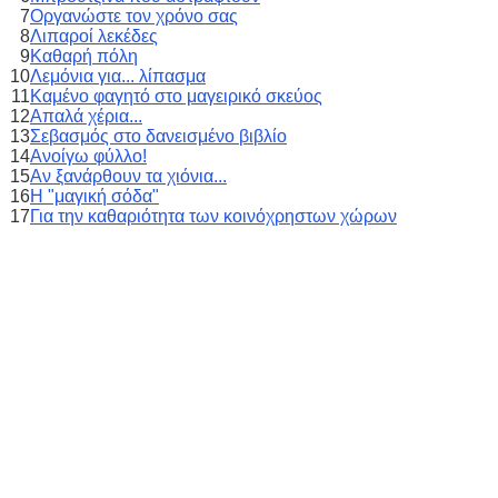
7
Οργανώστε τον χρόνο σας
8
Λιπαροί λεκέδες
9
Καθαρή πόλη
10
Λεμόνια για... λίπασμα
11
Καμένο φαγητό στο μαγειρικό σκεύος
12
Απαλά χέρια...
13
Σεβασμός στο δανεισμένο βιβλίο
14
Ανοίγω φύλλο!
15
Αν ξανάρθουν τα χιόνια...
16
Η "μαγική σόδα"
17
Για την καθαριότητα των κοινόχρηστων χώρων