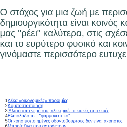
Ο στόχος για μια ζωή με περισ
δημιουργικότητα είναι κοινός 
μας "ρέει" καλύτερα, στις σχέ
και το ευρύτερο φυσικό και κοι
γινόμαστε περισσότερο ευτυχείς
1
Δέκα «οικονομικές» παροιμίες
2
Κομποστοποίηση
3
'Αλατα από νερό στις ηλεκτρικές οικιακές συσκευές
4
Ελαιόλαδο το... "φαρμακευτικό"
5
Οι χρησιμοποιημένες οδοντόβουρτσες δεν είναι άχρηστες
6
Μπρούτζινα που αστράφτουν