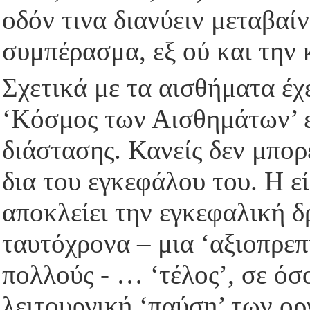
οδόν τινα διανύειν μεταβαί
συμπέρασμα, εξ ού και την 
Σχετικά με τα αισθήματα έχε
‘Κόσμος των Αισθημάτων’ ε
διάστασης. Κανείς δεν μπορε
δια του εγκεφάλου του. Η ε
αποκλείει την εγκεφαλική δ
ταυτόχρονα – μια ‘αξιοπρεπ
πολλούς - … ‘τέλος’, σε όσ
λειτουργική ‘παύση’ των ορ