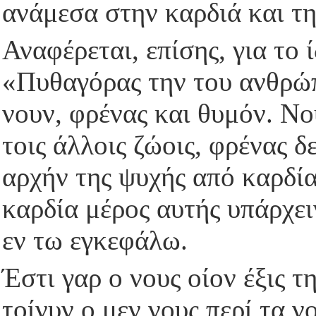
ανάμεσα στην καρδιά και τη
Αναφέρεται, επίσης, για το 
«Πυθαγόρας την του ανθρώπ
νουν, φρένας και θυμόν. Νου
τοις άλλοις ζώοις, φρένας δ
αρχήν της ψυχής από καρδία
καρδία μέρος αυτής υπάρχει
εν τω εγκεφάλω.
Έστι γαρ ο νους οίον έξις τ
τοίνυν ο μεν νους περί τα νο